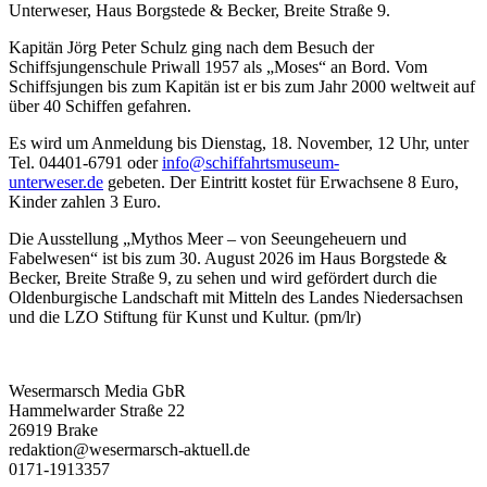
Unterweser, Haus Borgstede & Becker, Breite Straße 9.
Kapitän Jörg Peter Schulz ging nach dem Besuch der
Schiffsjungenschule Priwall 1957 als „Moses“ an Bord. Vom
Schiffsjungen bis zum Kapitän ist er bis zum Jahr 2000 weltweit auf
über 40 Schiffen gefahren.
Es wird um Anmeldung bis Dienstag, 18. November, 12 Uhr, unter
Tel. 04401-6791 oder
info@schiffahrtsmuseum-
unterweser.de
gebeten. Der Eintritt kostet für Erwachsene 8 Euro,
Kinder zahlen 3 Euro.
Die Ausstellung „Mythos Meer – von Seeungeheuern und
Fabelwesen“ ist bis zum 30. August 2026 im Haus Borgstede &
Becker, Breite Straße 9, zu sehen und wird gefördert durch die
Oldenburgische Landschaft mit Mitteln des Landes Niedersachsen
und die LZO Stiftung für Kunst und Kultur. (pm/lr)
Wesermarsch Media GbR
Hammelwarder Straße 22
26919 Brake
redaktion@wesermarsch-aktuell.de
0171-1913357