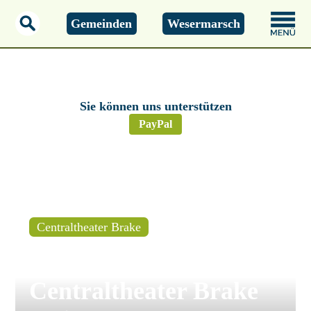
Gemeinden
Wesermarsch
Sonntag, 09.08.2026
14:16 Uhr
Sie können uns unterstützen
PayPal
Centraltheater Brake
Brake – Das
Centraltheater Brake