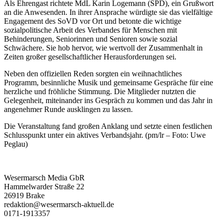
Als Ehrengast richtete MdL Karin Logemann (SPD), ein Grußwort
an die Anwesenden. In ihrer Ansprache würdigte sie das vielfältige
Engagement des SoVD vor Ort und betonte die wichtige
sozialpolitische Arbeit des Verbandes für Menschen mit
Behinderungen, Seniorinnen und Senioren sowie sozial
Schwächere. Sie hob hervor, wie wertvoll der Zusammenhalt in
Zeiten großer gesellschaftlicher Herausforderungen sei.
Neben den offiziellen Reden sorgten ein weihnachtliches
Programm, besinnliche Musik und gemeinsame Gespräche für eine
herzliche und fröhliche Stimmung. Die Mitglieder nutzten die
Gelegenheit, miteinander ins Gespräch zu kommen und das Jahr in
angenehmer Runde ausklingen zu lassen.
Die Veranstaltung fand großen Anklang und setzte einen festlichen
Schlusspunkt unter ein aktives Verbandsjahr. (pm/lr – Foto: Uwe
Peglau)
Wesermarsch Media GbR
Hammelwarder Straße 22
26919 Brake
redaktion@wesermarsch-aktuell.de
0171-1913357