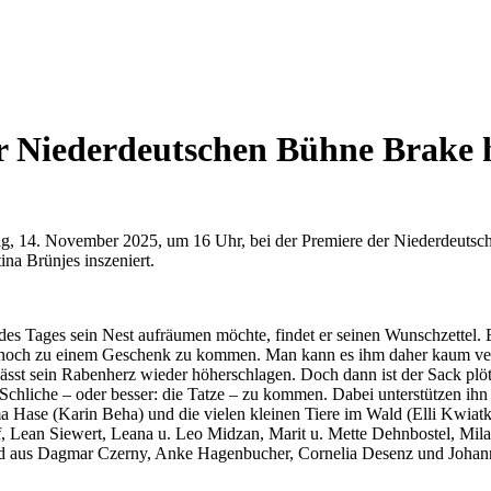
 Niederdeutschen Bühne Brake 
ag, 14. November 2025, um 16 Uhr, bei der Premiere der Niederdeutsc
a Brünjes inszeniert.
 des Tages sein Nest aufräumen möchte, findet er seinen Wunschzettel. 
 noch zu einem Geschenk zu kommen. Man kann es ihm daher kaum verd
s lässt sein Rabenherz wieder höherschlagen. Doch dann ist der Sack p
Schliche – oder besser: die Tatze – zu kommen. Dabei unterstützen ih
a Hase (Karin Beha) und die vielen kleinen Tiere im Wald (Elli Kwiatk
Lean Siewert, Leana u. Leo Midzan, Marit u. Mette Dehnbostel, Milan
ehend aus Dagmar Czerny, Anke Hagenbucher, Cornelia Desenz und Johan