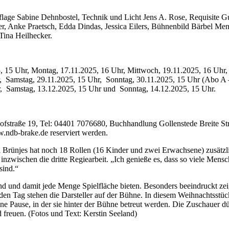
ufflage Sabine Dehnbostel, Technik und Licht Jens A. Rose, Requisi
r, Anke Praetsch, Edda Dindas, Jessica Eilers, Bühnenbild Bärbel M
Tina Heilhecker.
 15 Uhr, Montag, 17.11.2025, 16 Uhr, Mittwoch, 19.11.2025, 16 Uhr, 
, Samstag, 29.11.2025, 15 Uhr, Sonntag, 30.11.2025, 15 Uhr (Abo A 
r, Samstag, 13.12.2025, 15 Uhr und Sonntag, 14.12.2025, 15 Uhr.
nhofstraße 19, Tel: 04401 7076680, Buchhandlung Gollenstede Breite St
w.ndb-brake.de reserviert werden.
Brünjes hat noch 18 Rollen (16 Kinder und zwei Erwachsene) zusätzlich
nzwischen die dritte Regiearbeit. „Ich genieße es, dass so viele Mensch
sind.“
d und damit jede Menge Spielfläche bieten. Besonders beeindruckt zeig
eden Tag stehen die Darsteller auf der Bühne. In diesem Weihnachtsstück
 Pause, in der sie hinter der Bühne betreut werden. Die Zuschauer dürfe
d freuen. (Fotos und Text: Kerstin Seeland)