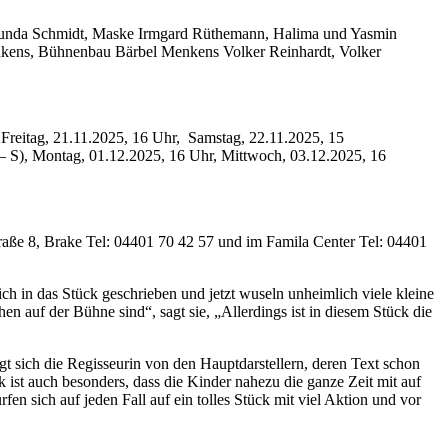
te Gunda Schmidt, Maske Irmgard Rüthemann, Halima und Yasmin
enkens, Bühnenbau Bärbel Menkens Volker Reinhardt, Volker
Freitag, 21.11.2025, 16 Uhr, Samstag, 22.11.2025, 15
– S), Montag, 01.12.2025, 16 Uhr, Mittwoch, 03.12.2025, 16
raße 8, Brake Tel: 04401 70 42 57 und im Famila Center Tel: 04401
 in das Stück geschrieben und jetzt wuseln unheimlich viele kleine
en auf der Bühne sind“, sagt sie, „Allerdings ist in diesem Stück die
t sich die Regisseurin von den Hauptdarstellern, deren Text schon
 ist auch besonders, dass die Kinder nahezu die ganze Zeit mit auf
n sich auf jeden Fall auf ein tolles Stück mit viel Aktion und vor