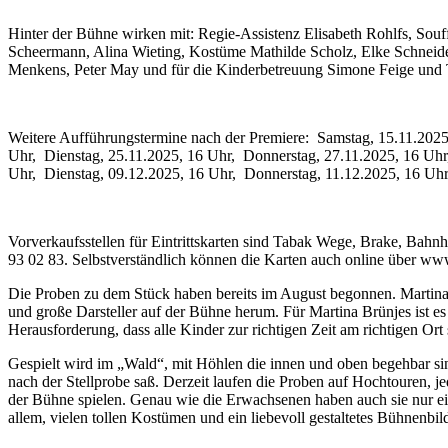
Hinter der Bühne wirken mit: Regie-Assistenz Elisabeth Rohlfs, So
Scheermann, Alina Wieting, Kostüme Mathilde Scholz, Elke Schneide
Menkens, Peter May und für die Kinderbetreuung Simone Feige und 
Weitere Aufführungstermine nach der Premiere: Samstag, 15.11.2025,
Uhr, Dienstag, 25.11.2025, 16 Uhr, Donnerstag, 27.11.2025, 16 Uhr
Uhr, Dienstag, 09.12.2025, 16 Uhr, Donnerstag, 11.12.2025, 16 Uh
Vorverkaufsstellen für Eintrittskarten sind Tabak Wege, Brake, Bah
93 02 83. Selbstverständlich können die Karten auch online über ww
Die Proben zu dem Stück haben bereits im August begonnen. Martina 
und große Darsteller auf der Bühne herum. Für Martina Brünjes ist es i
Herausforderung, dass alle Kinder zur richtigen Zeit am richtigen Ort 
Gespielt wird im „Wald“, mit Höhlen die innen und oben begehbar sin
nach der Stellprobe saß. Derzeit laufen die Proben auf Hochtouren, j
der Bühne spielen. Genau wie die Erwachsenen haben auch sie nur eine
allem, vielen tollen Kostümen und ein liebevoll gestaltetes Bühnenbil