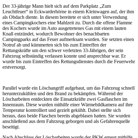
Der 33-jährige Mann hielt sich auf dem Parkplatz „Zum
Leuchtfeuer“ in Eckwarderhörne in einem Kleinwagen auf, der ihm
als Obdach diente. In diesem bereitete er sich unter Verwendung
eines Campingkochers eine Mahlzeit zu. Durch die offene Flamme
des Kochers wurde im Auto ausgetretenes Gas mit einem lauten
Knall entzündet, wodurch Bewohner des benachbarten
Campingparks auf das Feuer aufmerksam wurden. Sie setzten einen
Notruf ab und kümmerten sich bis zum Eintreffen der
Rettungskräfte um den schwer verletzten 33-Jährigen, der sein
Fahrzeug selbständig verlassen konnte und ansprechbar war. Er
wurde bis zum Eintreffen des Rettungsdienstes durch die Feuerwehr
erstversorgt.
Parallel wurde ein Löschangriff aufgebaut, um das Fahrzeug schnell
herunterzukühlen und den Brand zu bekämpfen. Während der
Löscharbeiten entdeckten die Einsatzkräfte zwei Gasflaschen im
Innenraum. Diese wurden mithilfe einer Wärmebildkamera auf ihre
Temperatur kontrolliert und gezielt gekühlt. Dabei stellte sich
heraus, dass beide Flaschen bereits abgeblasen hatten. Sie wurden
anschließend aus dem Fahrzeug geborgen und als Gefahrenquelle
beseitigt.
Nach Abschluss der Löscharbeiten wurde der PKW erneut mithilfe