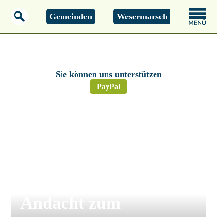
Gemeinden
Wesermarsch
Montag, 01.01.2000
00:00 Uhr
Sie können uns unterstützen
PayPal
Kirchen
Butjadingen:
Wattwanderung mit
Andacht zum