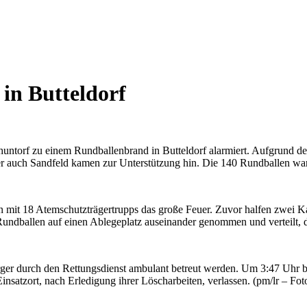
in Butteldorf
ntorf zu einem Rundballenbrand in Butteldorf alarmiert. Aufgrund der
r auch Sandfeld kamen zur Unterstützung hin. Die 140 Rundballen ware
mit 18 Atemschutzträgertrupps das große Feuer. Zuvor halfen zwei Ka
 Rundballen auf einen Ablegeplatz auseinander genommen und verteilt,
ger durch den Rettungsdienst ambulant betreut werden. Um 3:47 Uhr b
tzort, nach Erledigung ihrer Löscharbeiten, verlassen. (pm/lr – Foto