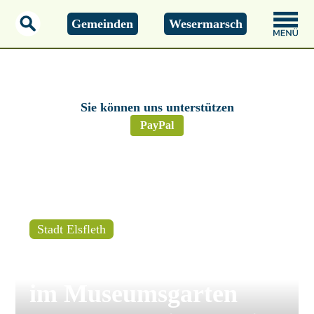
Gemeinden
Wesermarsch
Freitag, 07.08.2026
01:15 Uhr
Sie können uns unterstützen
PayPal
Stadt Elsfleth
Elsfleth – Familienfest
im Museumsgarten