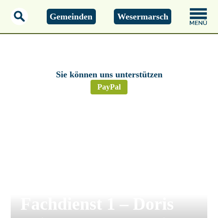
Gemeinden
Wesermarsch
Montag, 01.01.2000
00:00 Uhr
Sie können uns unterstützen
PayPal
Stadt Elsfleth
Elsfleth –
Personalwechsel im
Fachdienst 1 – Doris