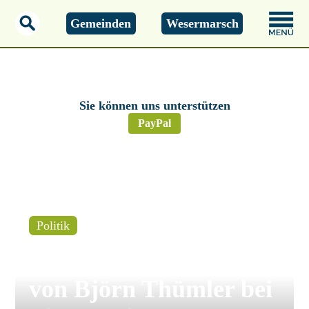
Gemeinden
Wesermarsch
Freitag, 07.08.2026
10:10 Uhr
Sie können uns unterstützen
PayPal
Politik
Elsfleth – Praktikum
von Björn Thümler bei