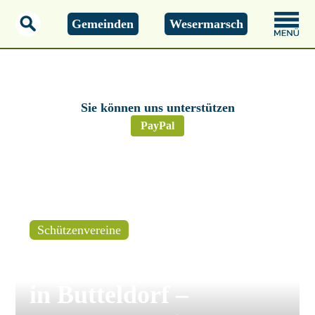
Gemeinden
Wesermarsch
Montag, 01.01.2000
00:00 Uhr
Sie können uns unterstützen
PayPal
Schützenvereine
Elsfleth: Schützenfest
in Butteldorf –