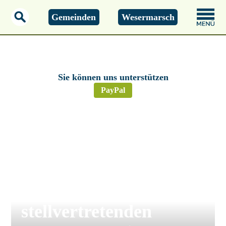
Gemeinden
Wesermarsch
Sonntag, 09.08.2026
11:22 Uhr
Sie können uns unterstützen
PayPal
Gemeinde Lemwerder
Lemwerder –
Ernennung von Torben
Indorf zum
stellvertretenden