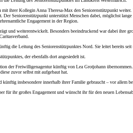
nn die Leitung des Seniorenstützpunktes im Landkreis Wesermarsch.
it ihrer Kollegin Anna Theresa-Max den Seniorenstützpunkt weiter. He
Der Seniorenstützpunkt unterstützt Menschen dabei, möglichst lange s
s ehrenamtliche Engagement in der Region.
rägt und weiterentwickelt. Besonders beeindruckend war dabei ihre groß
Caritasverband.
künftig die Leitung des Seniorenstützpunktes Nord. Sie leitet bereits 
tzpunktes, der ebenfalls dort angesiedelt ist.
ation der Freiwilligenagentur künftig von Lea Grotjohann übernommen. 
iese zuvor selbst mit aufgebaut hat.
künftig insbesondere innerhalb ihrer Familie gebraucht – vor allem bei
iber für ihr großes Engagement und wünscht ihr für den neuen Lebensabs