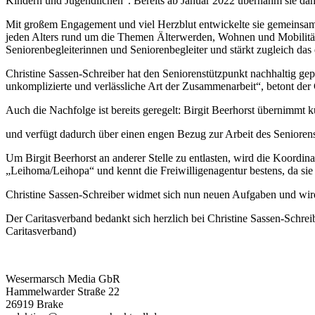
Kindern und Jugendlichen“. Bereits ab Januar 2022 übernahm sie da
Mit großem Engagement und viel Herzblut entwickelte sie gemeinsam m
jeden Alters rund um die Themen Älterwerden, Wohnen und Mobilität. 
Seniorenbegleiterinnen und Seniorenbegleiter und stärkt zugleich da
Christine Sassen-Schreiber hat den Seniorenstützpunkt nachhaltig gep
unkomplizierte und verlässliche Art der Zusammenarbeit“, betont der 
Auch die Nachfolge ist bereits geregelt: Birgit Beerhorst übernimmt 
und verfügt dadurch über einen engen Bezug zur Arbeit des Seniorenstü
Um Birgit Beerhorst an anderer Stelle zu entlasten, wird die Koordin
„Leihoma/Leihopa“ und kennt die Freiwilligenagentur bestens, da sie d
Christine Sassen-Schreiber widmet sich nun neuen Aufgaben und wird 
Der Caritasverband bedankt sich herzlich bei Christine Sassen-Schre
Caritasverband)
Wesermarsch Media GbR
Hammelwarder Straße 22
26919 Brake