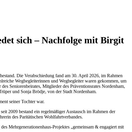
et sich – Nachfolge mit Birgit
 Ruhestand. Die Verabschiedung fand am 30. April 2026, im Rahmen
Zahlreiche Wegbegleiterinnen und Wegbegleiter waren gekommen, um
r des Seniorenbeirates, Mitglieder des Präventionsrates Nordenham,
 Trüper und Sonja Brödje, von der Stadt Nordenham.
ment seiner Tochter war.
n seit 2009 bestand ein regelmäßiger Austausch im Rahmen der
rerin des Paritätischen Wohlfahrtverbandes.
n des Mehrgenerationenhaus-Projektes „gemeinsam & engagiert mit