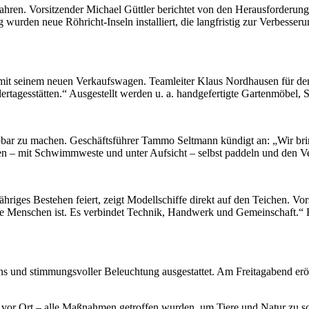
n Jahren. Vorsitzender Michael Güttler berichtet von den Herausforderu
wurden neue Röhricht-Inseln installiert, die langfristig zur Verbesseru
t seinem neuen Verkaufswagen. Teamleiter Klaus Nordhausen für den Be
rtagesstätten.“ Ausgestellt werden u. a. handgefertigte Gartenmöbel, 
bar zu machen. Geschäftsführer Tammo Seltmann kündigt an: „Wir brin
en – mit Schwimmweste und unter Aufsicht – selbst paddeln und den V
iges Bestehen feiert, zeigt Modellschiffe direkt auf den Teichen. Vo
e Menschen ist. Es verbindet Technik, Handwerk und Gemeinschaft.“ Für
ons und stimmungsvoller Beleuchtung ausgestattet. Am Freitagabend e
se vor Ort – alle Maßnahmen getroffen wurden, um Tiere und Natur zu