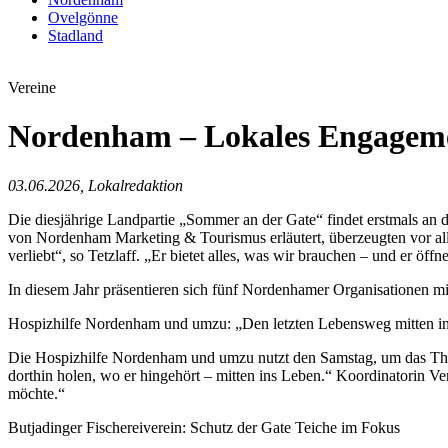
Ovelgönne
Stadland
Vereine
Nordenham – Lokales Engageme
03.06.2026, Lokalredaktion
Die diesjährige Landpartie „Sommer an der Gate“ findet erstmals an de
von Nordenham Marketing & Tourismus erläutert, überzeugten vor alle
verliebt“, so Tetzlaff. „Er bietet alles, was wir brauchen – und er öff
In diesem Jahr präsentieren sich fünf Nordenhamer Organisationen m
Hospizhilfe Nordenham und umzu: „Den letzten Lebensweg mitten i
Die Hospizhilfe Nordenham und umzu nutzt den Samstag, um das Thema
dorthin holen, wo er hingehört – mitten ins Leben.“ Koordinatorin 
möchte.“
Butjadinger Fischereiverein: Schutz der Gate Teiche im Fokus