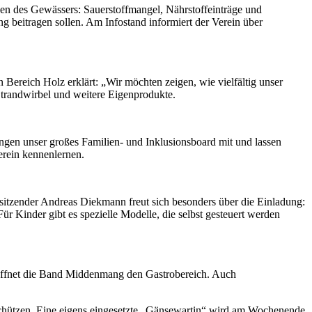
ngen des Gewässers: Sauerstoffmangel, Nährstoffeinträge und
ng beitragen sollen. Am Infostand informiert der Verein über
reich Holz erklärt: „Wir möchten zeigen, wie vielfältig unser
Strandwirbel und weitere Eigenprodukte.
gen unser großes Familien- und Inklusionsboard mit und lassen
erein kennenlernen.
rsitzender Andreas Diekmann freut sich besonders über die Einladung:
 Kinder gibt es spezielle Modelle, die selbst gesteuert werden
röffnet die Band Middenmang den Gastrobereich. Auch
 schützen. Eine eigens eingesetzte „Gänsewartin“ wird am Wochenende