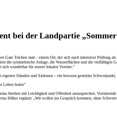
nt bei der Landpartie „Sommer 
n Gate Teichen statt – einem Ort, der sich nach intensiver Prüfung als
m die symmetrische Anlage, die Wasserflächen und die vielfältigen Ge
net sich wunderbar für unsere lokalen Vereine.“
it eigenen Ständen und Aktionen – ein bewusst gesetzter Schwerpunkt, 
ns Leben holen“
 Sterben mit Leichtigkeit und Offenheit anzusprechen. Vorsitzende K
Verena Hilker ergänzt: „Wir wollen ins Gespräch kommen, ohne Schwer