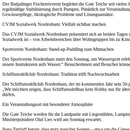
Der Butjadinger Fischereiverein begleitet die Gate Teiche seit viele
regelmäßige Stabilisierung durch Pumpen. Pünktlich zur Veranstaltung 
Gewässerpflege, ökologische Probleme und Lösungsansätze.
CVJM Sozialwerk Nordenham: Vielfalt sichtbar machen
Das CVJM Sozialwerk Nordenham präsentiert sich an beiden Tagen mi
Sozialwerk ist – von Arbeitsbereichen über Wohngruppen bis zu Kinde
Sportverein Nordenham: Stand-up-Paddling zum Mitmachen
Der Sportverein Nordenham nutzt den Sonntag, um Wassersport erleb
unsere Instruktoren aufs Wasser.“ Besucherinnen und Besucher könn
Schiffsmodellclub Nordenham: Tradition trifft Nachwuchsarbeit
Der Schiffsmodellclub Nordenham, der im kommenden Jahr sein 50-jähr
„Wir möchten zeigen, dass Schiffsmodellbau kein Hobby nur für älter
dürfen.
Ein Veranstaltungsort mit besonderer Atmosphäre
Die Gate Teiche werden für die Landpartie mit Liegestühlen, Lampi
Ministerpräsident Olaf Lies wird am Sonntag erwartet.
Ilona Tetzlaff betont, dass trotz mancher Sorgen – etwa um die Gän