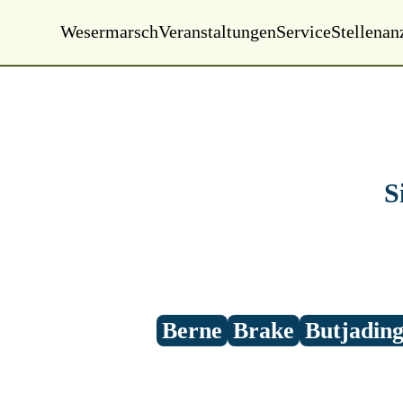
Wesermarsch
Veranstaltungen
Service
Stellenan
Samstag, 08.08.2026
19:25 Uhr
S
Berne
Brake
Butjadin