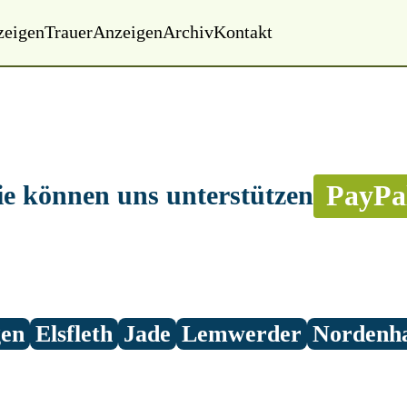
zeigen
Trauer
Anzeigen
Archiv
Kontakt
PayPa
ie können uns unterstützen
gen
Elsfleth
Jade
Lemwerder
Nordenh