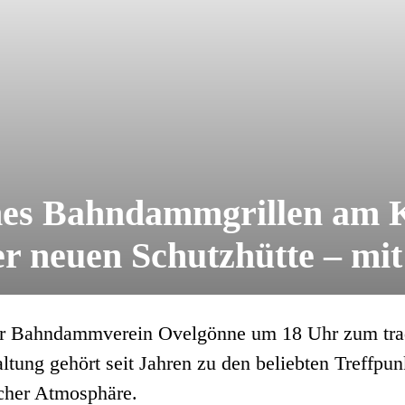
hes Bahndammgrillen am K
r neuen Schutzhütte – mi
er Bahndammverein Ovelgönne um 18 Uhr zum trad
ltung gehört seit Jahren zu den beliebten Treffpu
cher Atmosphäre.