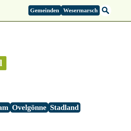
Gemeinden
Wesermarsch
l
am
Ovelgönne
Stadland