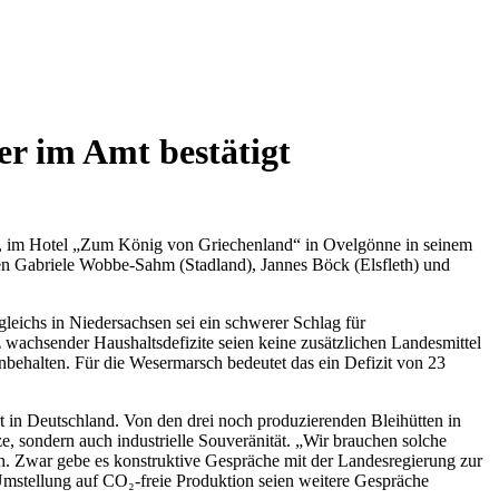
r im Amt bestätigt
5, im Hotel „Zum König von Griechenland“ in Ovelgönne in seinem
rden Gabriele Wobbe-Sahm (Stadland), Jannes Böck (Elsfleth) und
eichs in Niedersachsen sei ein schwerer Schlag für
wachsender Haushaltsdefizite seien keine zusätzlichen Landesmittel
nbehalten. Für die Wesermarsch bedeutet das ein Defizit von 23
Art in Deutschland. Von den drei noch produzierenden Bleihütten in
, sondern auch industrielle Souveränität. „Wir brauchen solche
ch. Zwar gebe es konstruktive Gespräche mit der Landesregierung zur
Umstellung auf CO₂-freie Produktion seien weitere Gespräche