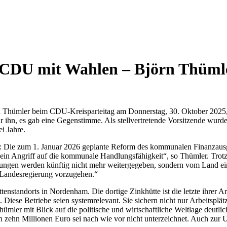
r CDU mit Wahlen – Björn Thümle
örn Thümler beim CDU-Kreisparteitag am Donnerstag, 30. Oktober 202
für ihn, es gab eine Gegenstimme. Als stellvertretende Vorsitzende wu
i Jahre.
: Die zum 1. Januar 2026 geplante Reform des kommunalen Finanzausgl
in Angriff auf die kommunale Handlungsfähigkeit“, so Thümler. Trotz 
eistungen werden künftig nicht mehr weitergegeben, sondern vom Land ei
 Landesregierung vorzugehen.“
tenstandorts in Nordenham. Die dortige Zinkhütte ist die letzte ihrer 
ese Betriebe seien systemrelevant. Sie sichern nicht nur Arbeitsplätze
ümler mit Blick auf die politische und wirtschaftliche Weltlage deutli
n zehn Millionen Euro sei nach wie vor nicht unterzeichnet. Auch zur 