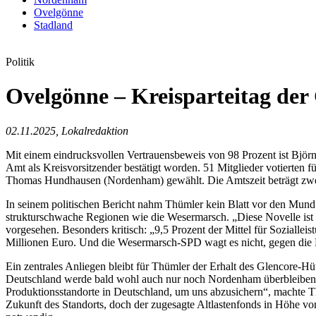
Ovelgönne
Stadland
Politik
Ovelgönne – Kreisparteitag de
02.11.2025, Lokalredaktion
Mit einem eindrucksvollen Vertrauensbeweis von 98 Prozent ist Bj
Amt als Kreisvorsitzender bestätigt worden. 51 Mitglieder votierten 
Thomas Hundhausen (Nordenham) gewählt. Die Amtszeit beträgt zwe
In seinem politischen Bericht nahm Thümler kein Blatt vor den Mund
strukturschwache Regionen wie die Wesermarsch. „Diese Novelle ist e
vorgesehen. Besonders kritisch: „9,5 Prozent der Mittel für Soziall
Millionen Euro. Und die Wesermarsch-SPD wagt es nicht, gegen die
Ein zentrales Anliegen bleibt für Thümler der Erhalt des Glencore-Hüt
Deutschland werde bald wohl auch nur noch Nordenham überbleiben. Di
Produktionsstandorte in Deutschland, um uns abzusichern“, machte Th
Zukunft des Standorts, doch der zugesagte Altlastenfonds in Höhe vo