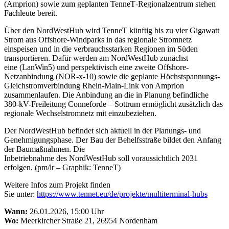
(Amprion) sowie zum geplanten TenneT‑Regionalzentrum stehen
Fachleute bereit.
Über den NordWestHub wird TenneT künftig bis zu vier Gigawatt
Strom aus Offshore-Windparks in das regionale Stromnetz
einspeisen und in die verbrauchsstarken Regionen im Süden
transportieren. Dafür werden am NordWestHub zunächst
eine (LanWin5) und perspektivisch eine zweite Offshore-
Netzanbindung (NOR-x-10) sowie die geplante Höchstspannungs-
Gleichstromverbindung Rhein-Main-Link von Amprion
zusammenlaufen. Die Anbindung an die in Planung befindliche
380-kV-Freileitung Conneforde – Sottrum ermöglicht zusätzlich das
regionale Wechselstromnetz mit einzubeziehen.
Der NordWestHub befindet sich aktuell in der Planungs- und
Genehmigungsphase. Der Bau der Behelfsstraße bildet den Anfang
der Baumaßnahmen. Die
Inbetriebnahme des NordWestHub soll voraussichtlich 2031
erfolgen. (pm/lr – Graphik: TenneT)
Weitere Infos zum Projekt finden
Sie unter:
https://www.tennet.eu/de/projekte/multiterminal-hubs
Wann:
26.01.2026, 15:00 Uhr
Wo:
Meerkircher Straße 21, 26954 Nordenham