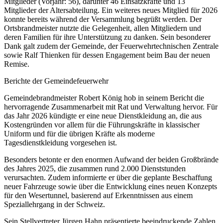
Mitglieder (Vorjahr: 56), darunter 46 Einsatzkräfte und 13
Mitglieder der Altersabteilung. Ein weiteres neues Mitglied für 2026
konnte bereits während der Versammlung begrüßt werden. Der
Ortsbrandmeister nutzte die Gelegenheit, allen Mitgliedern und
deren Familien für ihre Unterstützung zu danken. Sein besonderer
Dank galt zudem der Gemeinde, der Feuerwehrtechnischen Zentrale
sowie Ralf Thienken für dessen Engagement beim Bau der neuen
Remise.
Berichte der Gemeindefeuerwehr
Gemeindebrandmeister Robert König hob in seinem Bericht die
hervorragende Zusammenarbeit mit Rat und Verwaltung hervor. Für
das Jahr 2026 kündigte er eine neue Dienstkleidung an, die aus
Kostengründen vor allem für die Führungskräfte in klassischer
Uniform und für die übrigen Kräfte als moderne
Tagesdienstkleidung vorgesehen ist.
Besonders betonte er den enormen Aufwand der beiden Großbrände
des Jahres 2025, die zusammen rund 2.000 Dienststunden
verursachten. Zudem informierte er über die geplante Beschaffung
neuer Fahrzeuge sowie über die Entwicklung eines neuen Konzepts
für den Wesertunnel, basierend auf Erkenntnissen aus einem
Speziallehrgang in der Schweiz.
Sein Stellvertreter Jürgen Hahn präsentierte beeindruckende Zahlen