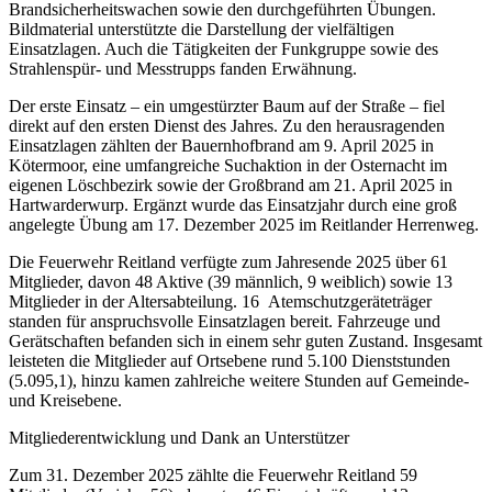
Brandsicherheitswachen sowie den durchgeführten Übungen.
Bildmaterial unterstützte die Darstellung der vielfältigen
Einsatzlagen. Auch die Tätigkeiten der Funkgruppe sowie des
Strahlenspür- und Messtrupps fanden Erwähnung.
Der erste Einsatz – ein umgestürzter Baum auf der Straße – fiel
direkt auf den ersten Dienst des Jahres. Zu den herausragenden
Einsatzlagen zählten der Bauernhofbrand am 9. April 2025 in
Kötermoor, eine umfangreiche Suchaktion in der Osternacht im
eigenen Löschbezirk sowie der Großbrand am 21. April 2025 in
Hartwarderwurp. Ergänzt wurde das Einsatzjahr durch eine groß
angelegte Übung am 17. Dezember 2025 im Reitlander Herrenweg.
Die Feuerwehr Reitland verfügte zum Jahresende 2025 über 61
Mitglieder, davon 48 Aktive (39 männlich, 9 weiblich) sowie 13
Mitglieder in der Altersabteilung. 16 Atemschutzgeräteträger
standen für anspruchsvolle Einsatzlagen bereit. Fahrzeuge und
Gerätschaften befanden sich in einem sehr guten Zustand. Insgesamt
leisteten die Mitglieder auf Ortsebene rund 5.100 Dienststunden
(5.095,1), hinzu kamen zahlreiche weitere Stunden auf Gemeinde-
und Kreisebene.
Mitgliederentwicklung und Dank an Unterstützer
Zum 31. Dezember 2025 zählte die Feuerwehr Reitland 59