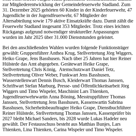
zur Mitgliederentwicklung der Gemeindefeuerwehr Stadland. Zum
31. Dezember 2025 gehörten 60 Kinder in der Kinderfeuerwehr, 47
Jugendliche in der Jugendfeuerwehr, 67 Mitglieder der
Altersabteilung sowie 179 aktive Einsatzkräfte dazu. Damit zählt die
Feuerwehr Stadland insgesamt 353 Mitglieder. Trotz eines leichten
Rückgangs aufgrund notwendiger struktureller Anpassungen
wurden im Jahr 2025 über 31.000 Dienststunden geleistet.
Bei den anschließenden Wahlen wurden folgende Funktionsträger
gewählt: Gruppenführer Anthea Krug, Stellvertretung Jörg Wiggers,
Heiko Grape, Jens Basshusen. Nach über 25 Jahren hat hier Reiner
Hülstede das Amt abgegeben. Gerätewart Heike Grape,
Stellvertretung Chris König, Atemschutzwart Daniel Tetz,
Stellvertretung Oliver Weber, Funkwart Jens Basshusen,
Wasserstellenwart Dennis Busch, Kleiderwart Thomas Janssen,
Schriftwart Stefan Marburg, Presse- und Öffentlichkeitsarbeit Jörg
Wiggers und Timo Wispeler, Maschinist Lars Thienken,
Jugendfeuerwehrwartin Anna Böning, Messtruppführer Thomas
Janssen, Stellvertretung Jens Basshusen, Kassenwartin Sabrina
Basshusen, Sicherheitsbeauftragter Heiko Grape, Dienstbuchführer
Reiner Hülstede, Stellvertretung Thomas Janssen, Kassenprüfer bis
2027 bleibt Michael Sanders, bis 2028 wurde Lukas Hadeler neu
gewählt. Der Festausschuss besteht aus Matthias Bunjes, Lars
Thienken, Lina Thienken, Carina Wispeler und Timo Wispeler.