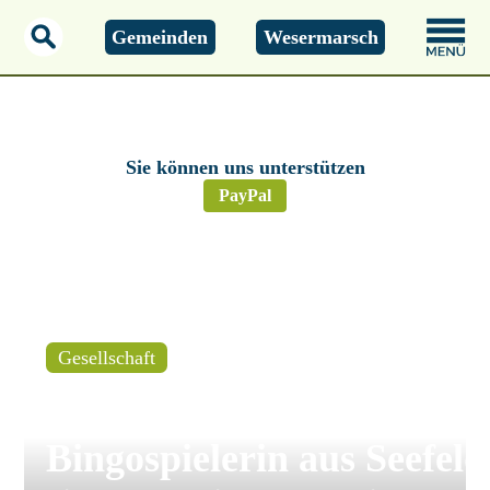
Gemeinden
Wesermarsch
Montag, 10.08.2026
05:04 Uhr
Sie können uns unterstützen
PayPal
Gesellschaft
Stadland:
Bingospielerin aus Seefeld