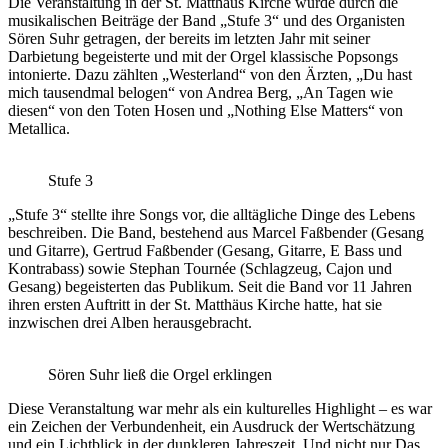
Die Veranstaltung in der St. Matthäus Kirche wurde durch die
musikalischen Beiträge der Band „Stufe 3“ und des Organisten
Sören Suhr getragen, der bereits im letzten Jahr mit seiner
Darbietung begeisterte und mit der Orgel klassische Popsongs
intonierte. Dazu zählten „Westerland“ von den Ärzten, „Du hast
mich tausendmal belogen“ von Andrea Berg, „An Tagen wie
diesen“ von den Toten Hosen und „Nothing Else Matters“ von
Metallica.
Stufe 3
„Stufe 3“ stellte ihre Songs vor, die alltägliche Dinge des Lebens
beschreiben. Die Band, bestehend aus Marcel Faßbender (Gesang
und Gitarre), Gertrud Faßbender (Gesang, Gitarre, E Bass und
Kontrabass) sowie Stephan Tournée (Schlagzeug, Cajon und
Gesang) begeisterten das Publikum. Seit die Band vor 11 Jahren
ihren ersten Auftritt in der St. Matthäus Kirche hatte, hat sie
inzwischen drei Alben herausgebracht.
Sören Suhr ließ die Orgel erklingen
Diese Veranstaltung war mehr als ein kulturelles Highlight – es war
ein Zeichen der Verbundenheit, ein Ausdruck der Wertschätzung
und ein Lichtblick in der dunkleren Jahreszeit. Und nicht nur Das,