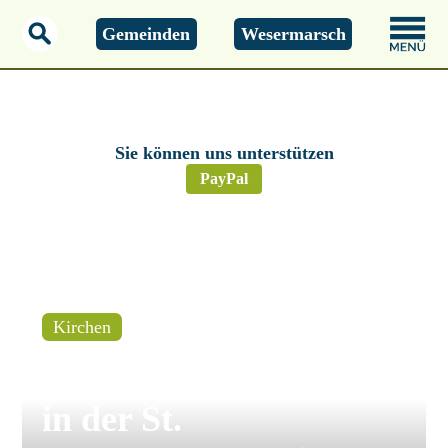
Gemeinden
Wesermarsch
Montag, 01.01.2000
00:00 Uhr
Sie können uns unterstützen
PayPal
Kirchen
Brake – Violinenklänge
in der St.