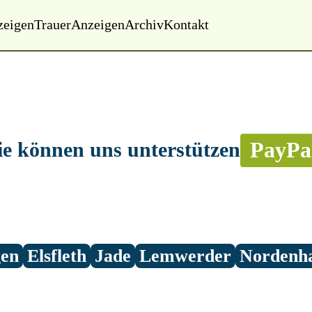
zeigen
Trauer
Anzeigen
Archiv
Kontakt
PayPa
ie können uns unterstützen
gen
Elsfleth
Jade
Lemwerder
Nordenh