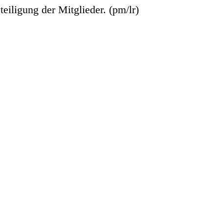
teiligung der Mitglieder. (pm/lr)
Wesermarsch Media GbR
Hammelwarder Straße 22
26919 Brake
redaktion@wesermarsch-aktuell.de
0171-1913357
enschutz
|
Allgemeine Geschäftsbedingungen
|
Impre