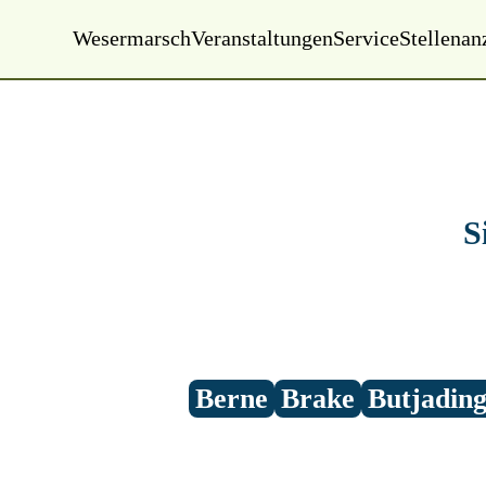
Wesermarsch
Veranstaltungen
Service
Stellenan
Montag, 01.01.2000
00:00 Uhr
S
Berne
Brake
Butjadin