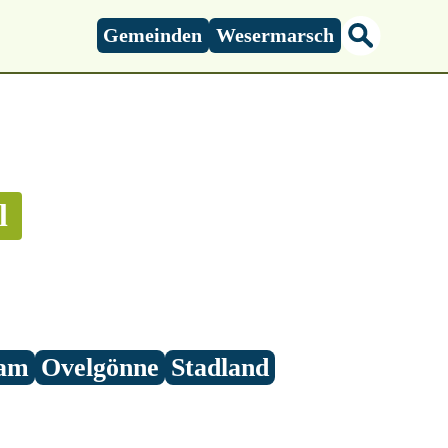
Gemeinden
Wesermarsch
l
am
Ovelgönne
Stadland