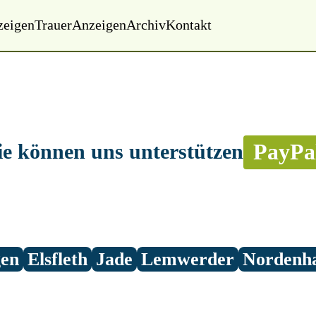
zeigen
Trauer
Anzeigen
Archiv
Kontakt
PayPa
ie können uns unterstützen
gen
Elsfleth
Jade
Lemwerder
Nordenh