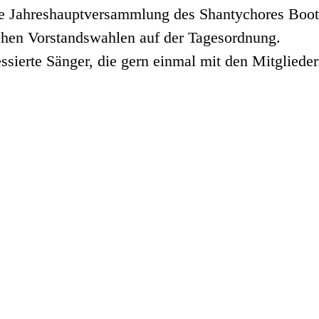
ie Jahreshauptversammlung des Shantychores Boot
tehen Vorstandswahlen auf der Tagesordnung.
ressierte Sänger, die gern einmal mit den Mitglied
Wesermarsch Media GbR
Hammelwarder Straße 22
26919 Brake
redaktion@wesermarsch-aktuell.de
0171-1913357