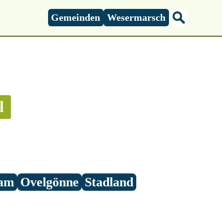
Gemeinden
Wesermarsch
l
am
Ovelgönne
Stadland