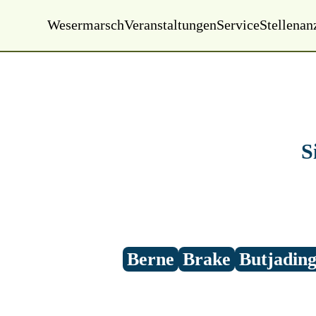
Wesermarsch
Veranstaltungen
Service
Stellenan
Montag, 01.01.2000
00:00 Uhr
S
Berne
Brake
Butjadin