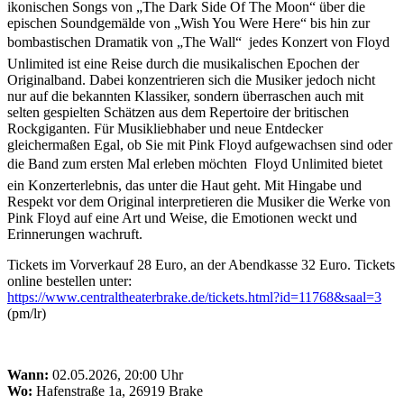
ikonischen Songs von „The Dark Side Of The Moon“ über die
epischen Soundgemälde von „Wish You Were Here“ bis hin zur
bombastischen Dramatik von „The Wall“  jedes Konzert von Floyd
Unlimited ist eine Reise durch die musikalischen Epochen der
Originalband. Dabei konzentrieren sich die Musiker jedoch nicht
nur auf die bekannten Klassiker, sondern überraschen auch mit
selten gespielten Schätzen aus dem Repertoire der britischen
Rockgiganten. Für Musikliebhaber und neue Entdecker
gleichermaßen Egal, ob Sie mit Pink Floyd aufgewachsen sind oder
die Band zum ersten Mal erleben möchten  Floyd Unlimited bietet
ein Konzerterlebnis, das unter die Haut geht. Mit Hingabe und
Respekt vor dem Original interpretieren die Musiker die Werke von
Pink Floyd auf eine Art und Weise, die Emotionen weckt und
Erinnerungen wachruft.
Tickets im Vorverkauf 28 Euro, an der Abendkasse 32 Euro. Tickets
online bestellen unter:
https://www.centraltheaterbrake.de/tickets.html?id=11768&saal=3
(pm/lr)
Wann:
02.05.2026, 20:00 Uhr
Wo:
Hafenstraße 1a, 26919 Brake