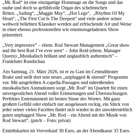
„Mr. Rod“ ist eine einzigartige Hommage an die Songs und das
rauhe und doch so gefühlvolle Organ des schelmischen
Briten. „Sailing“, „Maggie May“, „Hot Legs“, „Rhythm Of My
Heart“, „The First Cut Is The Deepest“ und viele andere seiner
weltweit beliebten Klassiker werden auf erfrischende Art und Weise
in einer ebenso professionellen wie emotionsgeladenen Show
präsentiert.
„Very impressive” – ehem. Rod Stewart Management „Great show
and the best Rod I’ve ever seen“ – John Reid (ehem. Manager
Queen) „Musikalisch brillant und unglaublich authentisch“ –
Frankfuter Rundschau
Am Samstag, 21. März 2026, ist er zu Gast im Centraltheater
Brake und stellt dort sein neues „unplugged & sitzend“ Programm
vor. Mit ausgefeilten A-capella-Passagen und mitreißenden
musikalischen Animationen sorgt „Mr. Rod“ im Quartett für einen
unvergesslichen Abend voller Erinnerungen und Überraschungen.
Perfektes Entertainment im besten Sinne des Wortes. Mit ganz
großem Gefühl oder einfach nur ausgelassen rockig, ein Stück von
jeder seiner vielen Facetten findet sich wieder in der unwiderstehlich
guten unplugged Show „Mr. Rod – ein Abend mit der Musik von
Rod Stewart“. (pm/lr – Foto: privat)
Eintrittskarten im Vorverkauf 30 Euro, an der Abendkasse 35 Euro.