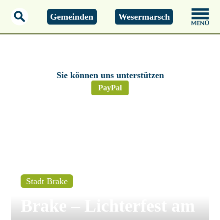
Gemeinden
Wesermarsch
Montag, 01.01.2000
00:00 Uhr
Sie können uns unterstützen
PayPal
Stadt Brake
Brake – Lichterfest am