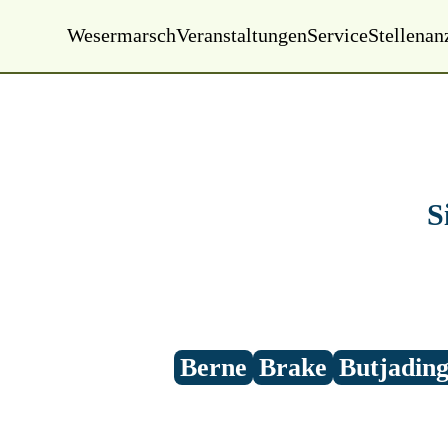
Wesermarsch
Veranstaltungen
Service
Stellenan
Montag, 01.01.2000
00:00 Uhr
S
Berne
Brake
Butjadin