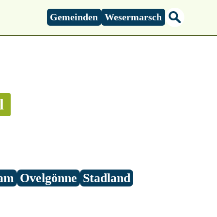
Gemeinden
Wesermarsch
l
am
Ovelgönne
Stadland