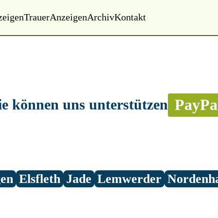
zeigen
Trauer
Anzeigen
Archiv
Kontakt
PayPa
ie können uns unterstützen
gen
Elsfleth
Jade
Lemwerder
Nordenh