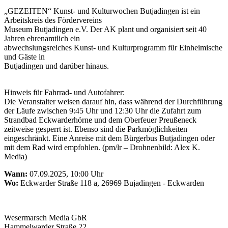
„GEZEITEN“ Kunst- und Kulturwochen Butjadingen ist ein
Arbeitskreis des Fördervereins
Museum Butjadingen e.V. Der AK plant und organisiert seit 40
Jahren ehrenamtlich ein
abwechslungsreiches Kunst- und Kulturprogramm für Einheimische
und Gäste in
Butjadingen und darüber hinaus.
Hinweis für Fahrrad- und Autofahrer:
Die Veranstalter weisen darauf hin, dass während der Durchführung
der Läufe zwischen 9:45 Uhr und 12:30 Uhr die Zufahrt zum
Strandbad Eckwarderhörne und dem Oberfeuer Preußeneck
zeitweise gesperrt ist. Ebenso sind die Parkmöglichkeiten
eingeschränkt. Eine Anreise mit dem Bürgerbus Butjadingen oder
mit dem Rad wird empfohlen. (pm/lr – Drohnenbild: Alex K.
Media)
Wann:
07.09.2025, 10:00 Uhr
Wo:
Eckwarder Straße 118 a, 26969 Bujadingen - Eckwarden
Wesermarsch Media GbR
Hammelwarder Straße 22