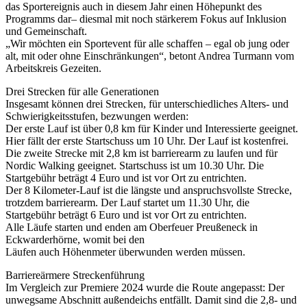
das Sportereignis auch in diesem Jahr einen Höhepunkt des
Programms dar– diesmal mit noch stärkerem Fokus auf Inklusion
und Gemeinschaft.
„Wir möchten ein Sportevent für alle schaffen – egal ob jung oder
alt, mit oder ohne Einschränkungen“, betont Andrea Turmann vom
Arbeitskreis Gezeiten.
Drei Strecken für alle Generationen
Insgesamt können drei Strecken, für unterschiedliches Alters- und
Schwierigkeitsstufen, bezwungen werden:
Der erste Lauf ist über 0,8 km für Kinder und Interessierte geeignet.
Hier fällt der erste Startschuss um 10 Uhr. Der Lauf ist kostenfrei.
Die zweite Strecke mit 2,8 km ist barrierearm zu laufen und für
Nordic Walking geeignet. Startschuss ist um 10.30 Uhr. Die
Startgebühr beträgt 4 Euro und ist vor Ort zu entrichten.
Der 8 Kilometer-Lauf ist die längste und anspruchsvollste Strecke,
trotzdem barrierearm. Der Lauf startet um 11.30 Uhr, die
Startgebühr beträgt 6 Euro und ist vor Ort zu entrichten.
Alle Läufe starten und enden am Oberfeuer Preußeneck in
Eckwarderhörne, womit bei den
Läufen auch Höhenmeter überwunden werden müssen.
Barriereärmere Streckenführung
Im Vergleich zur Premiere 2024 wurde die Route angepasst: Der
unwegsame Abschnitt außendeichs entfällt. Damit sind die 2,8- und