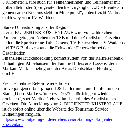
8-Kilometer-Läufe auch für Teilnehmerinnen und Teilnehmer mit
Hilfsmitteln oder Sportgeräten leichter zugänglich. „Die Freude am
gemeinsamen Erlebnis steht im Mittelpunkt“, unterstreicht Martina
Coldewey vom TV Waddens.
Starke Unterstützung aus der Region
Der 2. BUTJENTER KÜSTENLAUF wird von zahlreichen
Partnern getragen: Neben der TSB und dem Arbeitskreis Gezeiten
helfen die Sportvereine TuS Tossens, TV Eckwarden, TV Waddens
und TSG Burhave sowie die Eckwarder Feuerwehr bei der
Organisation.
Finanzielle Rückendeckung kommt zudem von der Raiffeisenbank
Butjadingen-Abbehausen, der Familie Hillers aus Tossens, dem
Markant Markt Thieling und der Areas Deutschland Holding
GmbH.
Ziel: Teilnahme-Rekord wiederholen
Im vergangenen Jahr gingen 128 Läuferinnen und Läufer an den
Start. „Diese Marke würden wir 2025 natürlich gern wieder
erreichen“, sagt Martina Geberzahn, Leiterin des Arbeitskreises
Gezeiten. Die Anmeldung zum 2. BUTJENTER KÜSTENLAUF
ist ab sofort online über die Website des Tourismus Service
Butjadingen möglich.
https://www.butjadingen.de/erleben/veranstaltungen/butjenter-
kuestenlauf