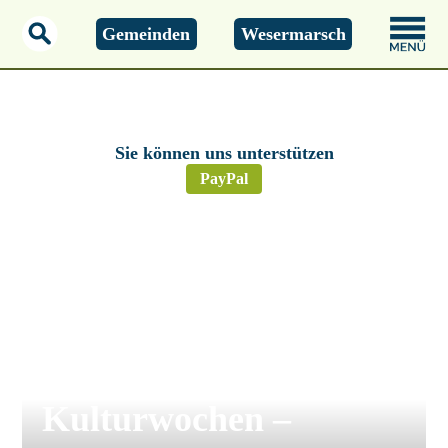
Gemeinden
Wesermarsch
Donnerstag, 06.08.2026
14:44 Uhr
Sie können uns unterstützen
PayPal
Gezeiten-, Kunst-und Kulturwochen
Butjadingen –
Gezeiten-, Kunst-und
Kulturwochen –