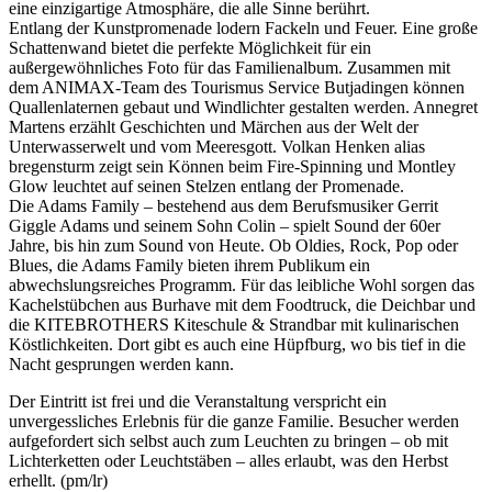
eine einzigartige Atmosphäre, die alle Sinne berührt.
Entlang der Kunstpromenade lodern Fackeln und Feuer. Eine große
Schattenwand bietet die perfekte Möglichkeit für ein
außergewöhnliches Foto für das Familienalbum. Zusammen mit
dem ANIMAX-Team des Tourismus Service Butjadingen können
Quallenlaternen gebaut und Windlichter gestalten werden. Annegret
Martens erzählt Geschichten und Märchen aus der Welt der
Unterwasserwelt und vom Meeresgott. Volkan Henken alias
bregensturm zeigt sein Können beim Fire-Spinning und Montley
Glow leuchtet auf seinen Stelzen entlang der Promenade.
Die Adams Family – bestehend aus dem Berufsmusiker Gerrit
Giggle Adams und seinem Sohn Colin – spielt Sound der 60er
Jahre, bis hin zum Sound von Heute. Ob Oldies, Rock, Pop oder
Blues, die Adams Family bieten ihrem Publikum ein
abwechslungsreiches Programm. Für das leibliche Wohl sorgen das
Kachelstübchen aus Burhave mit dem Foodtruck, die Deichbar und
die KITEBROTHERS Kiteschule & Strandbar mit kulinarischen
Köstlichkeiten. Dort gibt es auch eine Hüpfburg, wo bis tief in die
Nacht gesprungen werden kann.
Der Eintritt ist frei und die Veranstaltung verspricht ein
unvergessliches Erlebnis für die ganze Familie. Besucher werden
aufgefordert sich selbst auch zum Leuchten zu bringen – ob mit
Lichterketten oder Leuchtstäben – alles erlaubt, was den Herbst
erhellt. (pm/lr)