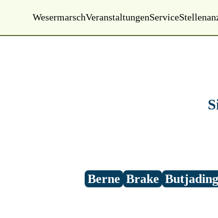
Wesermarsch
Veranstaltungen
Service
Stellenan
Montag, 01.01.2000
00:00 Uhr
S
Berne
Brake
Butjadin