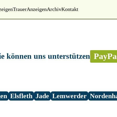
zeigen
Trauer
Anzeigen
Archiv
Kontakt
PayPa
ie können uns unterstützen
gen
Elsfleth
Jade
Lemwerder
Nordenh