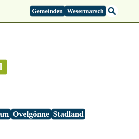
Gemeinden
Wesermarsch
l
am
Ovelgönne
Stadland