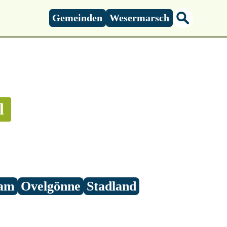
Gemeinden
Wesermarsch
l
am
Ovelgönne
Stadland