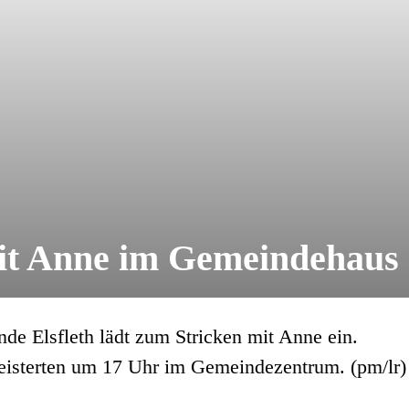
 mit Anne im Gemeindehaus
de Elsfleth lädt zum Stricken mit Anne ein.
geisterten um 17 Uhr im Gemeindezentrum. (pm/lr)