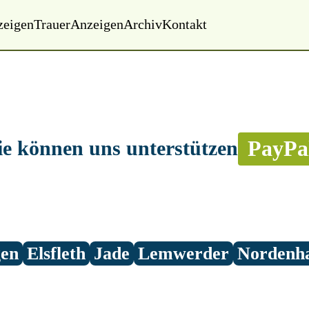
zeigen
Trauer
Anzeigen
Archiv
Kontakt
PayPa
ie können uns unterstützen
gen
Elsfleth
Jade
Lemwerder
Nordenh