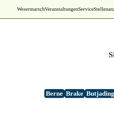
Wesermarsch
Veranstaltungen
Service
Stellenan
Mittwoch, 05.08.2026
22:17 Uhr
S
Berne
Brake
Butjadin