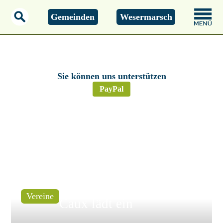
Gemeinden
Wesermarsch
Montag, 01.01.2000
00:00 Uhr
Sie können uns unterstützen
PayPal
- Der Freundeskreis Petit
Vereine
Caux lädt ein