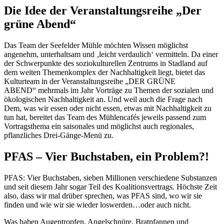
Die Idee der Veranstaltungsreihe „Der
grüne Abend“
Das Team der Seefelder Mühle möchten Wissen möglichst
angenehm, unterhaltsam und ‚leicht verdaulich‘ vermitteln. Da einer
der Schwerpunkte des soziokulturellen Zentrums in Stadland auf
dem weiten Themenkomplex der Nachhaltigkeit liegt, bietet das
Kulturteam in der Veranstaltungsreihe „DER GRÜNE
ABEND“ mehrmals im Jahr Vorträge zu Themen der sozialen und
ökologischen Nachhaltigkeit an. Und weil auch die Frage nach
Dem, was wir essen oder nicht essen, etwas mit Nachhaltigkeit zu
tun hat, bereitet das Team des Mühlencafés jeweils passend zum
Vortragsthema ein saisonales und möglichst auch regionales,
pflanzliches Drei-Gänge-Menü zu.
PFAS – Vier Buchstaben, ein Problem?!
PFAS: Vier Buchstaben, sieben Millionen verschiedene Substanzen
und seit diesem Jahr sogar Teil des Koalitionsvertrags. Höchste Zeit
also, dass wir mal drüber sprechen, was PFAS sind, wo wir sie
finden und wie wir sie wieder loswerden…oder auch nicht.
Was haben Augentropfen, Angelschnüre, Bratpfannen und