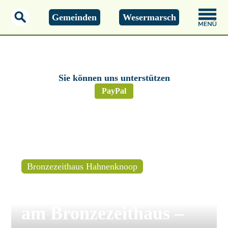
Gemeinden
Wesermarsch
Montag, 01.01.2000
00:00 Uhr
Sie können uns unterstützen
PayPal
Bronzezeithaus Hahnenknoop
Stadland – Flachsfest
am Bronzezeithaus –