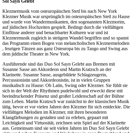
Sol Sayn Gelebt
Klezmermusik vom osteuropäischen Stetl bis nach New York
Klezmer Musik war ursprünglich im osteuropäischen Stetl zu Hause
und wurde von Wandermusikanten, den sogenannten Klezmorim,
auf jüdischen Hochzeiten gespielt. Bedingt durch die vielfältigen
Einflüsse anderer und benachbarter Kulturen war und ist
Klezmermusik zugleich in stetigem Wandel begriffen und so spannt
das Programm einen Bogen von melancholischen Klezmermelodien
, feurigen Tänzen aus ganz Osteuropa bis zu Tango und Swing aus
dem jiddische Theater in New York.
Ausführende sind das Duo Sol Sayn Gelebt aus Bremen mit
Susanne Sasse am Akkordeon und Martin Kratzsch an der
Klarinette. Susanne Sasse, ausgebildete Schlagzeugerin,
Percussionistin und Akkordeonistin, ist in vielen Gruppen
musikalisch zu Hause: Ob Latin, Swing oder Klezmer. Sie fühlt sie
sich in der Welt der Rhythmen pudelwohl und erweckt diese mit
beeindruckender Präsenz und großer Leidenschaft auf der Bühne
zum Leben. Martin Kratzsch war zunächst in der klassischen Musik
tätig, bevor er vor vielen Jahren den Klezmer für sich entdeckte. Die
vielfältigen Melodien im Klezmer, mit ihren besonderen
Klangfärbungen zu gestalten und zu erleben, gepaart mit
Leichtigkeit und Virtuosität, zeichnen sein Spiel auf der Klarinette
aus. Gemeinsam sind sie seit vielen Jahren im Duo Sol Sayn Gelebt