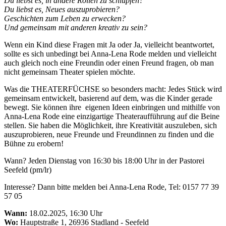
Du liebst es, in andere Rollen zu schlüpfen?
Du liebst es, Neues auszuprobieren?
Geschichten zum Leben zu erwecken?
Und gemeinsam mit anderen kreativ zu sein?
Wenn ein Kind diese Fragen mit Ja oder Ja, vielleicht beantwortet,
sollte es sich unbedingt bei Anna-Lena Rode melden und vielleicht
auch gleich noch eine Freundin oder einen Freund fragen, ob man
nicht gemeinsam Theater spielen möchte.
Was die THEATERFÜCHSE so besonders macht: Jedes Stück wird
gemeinsam entwickelt, basierend auf dem, was die Kinder gerade
bewegt. Sie können ihre eigenen Ideen einbringen und mithilfe von
Anna-Lena Rode eine einzigartige Theateraufführung auf die Beine
stellen. Sie haben die Möglichkeit, ihre Kreativität auszuleben, sich
auszuprobieren, neue Freunde und Freundinnen zu finden und die
Bühne zu erobern!
Wann? Jeden Dienstag von 16:30 bis 18:00 Uhr in der Pastorei
Seefeld (pm/lr)
Interesse? Dann bitte melden bei Anna-Lena Rode, Tel: 0157 77 39
57 05
Wann:
18.02.2025, 16:30 Uhr
Wo:
Hauptstraße 1, 26936 Stadland - Seefeld