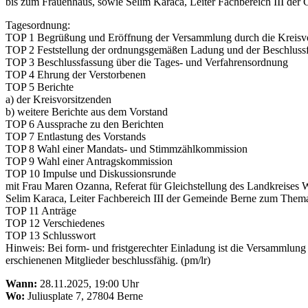
bis zum Frauenhaus, sowie Selim Karaca, Leiter Fachbereich III der
Tagesordnung:
TOP 1 Begrüßung und Eröffnung der Versammlung durch die Kreisvo
TOP 2 Feststellung der ordnungsgemäßen Ladung und der Beschlussf
TOP 3 Beschlussfassung über die Tages- und Verfahrensordnung
TOP 4 Ehrung der Verstorbenen
TOP 5 Berichte
a) der Kreisvorsitzenden
b) weitere Berichte aus dem Vorstand
TOP 6 Aussprache zu den Berichten
TOP 7 Entlastung des Vorstands
TOP 8 Wahl einer Mandats- und Stimmzählkommission
TOP 9 Wahl einer Antragskommission
TOP 10 Impulse und Diskussionsrunde
mit Frau Maren Ozanna, Referat für Gleichstellung des Landkreises 
Selim Karaca, Leiter Fachbereich III der Gemeinde Berne zum Thema 
TOP 11 Anträge
TOP 12 Verschiedenes
TOP 13 Schlusswort
Hinweis: Bei form- und fristgerechter Einladung ist die Versammlung
erschienenen Mitglieder beschlussfähig. (pm/lr)
Wann:
28.11.2025, 19:00 Uhr
Wo:
Juliusplate 7, 27804 Berne