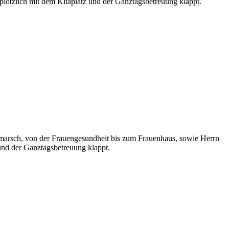
lötzlich mit dem Kitaplatz und der Ganztagsbetreuung klappt.
rmarsch, von der Frauengesundheit bis zum Frauenhaus, sowie Herrn
und der Ganztagsbetreuung klappt.