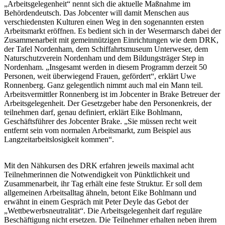
„Arbeitsgelegenheit“ nennt sich die aktuelle Maßnahme im
Behördendeutsch. Das Jobcenter will damit Menschen aus
verschiedensten Kulturen einen Weg in den sogenannten ersten
Arbeitsmarkt eröffnen. Es bedient sich in der Wesermarsch dabei der
Zusammenarbeit mit gemeinnützigen Einrichtungen wie dem DRK,
der Tafel Nordenham, dem Schiffahrtsmuseum Unterweser, dem
Naturschutzverein Nordenham und dem Bildungsträger Step in
Nordenham. „Insgesamt werden in diesem Programm derzeit 50
Personen, weit überwiegend Frauen, gefördert“, erklärt Uwe
Ronnenberg. Ganz gelegentlich nimmt auch mal ein Mann teil.
Arbeitsvermittler Ronnenberg ist im Jobcenter in Brake Betreuer der
Arbeitsgelegenheit. Der Gesetzgeber habe den Personenkreis, der
teilnehmen darf, genau definiert, erklärt Eike Bohlmann,
Geschäftsführer des Jobcenter Brake. „Sie müssen recht weit
entfernt sein vom normalen Arbeitsmarkt, zum Beispiel aus
Langzeitarbeitslosigkeit kommen“.
Mit den Nähkursen des DRK erfahren jeweils maximal acht
Teilnehmerinnen die Notwendigkeit von Pünktlichkeit und
Zusammenarbeit, ihr Tag erhält eine feste Struktur. Er soll dem
allgemeinen Arbeitsalltag ähneln, betont Eike Bohlmann und
erwähnt in einem Gespräch mit Peter Deyle das Gebot der
„Wettbewerbsneutralität“. Die Arbeitsgelegenheit darf reguläre
Beschäftigung nicht ersetzen. Die Teilnehmer erhalten neben ihrem