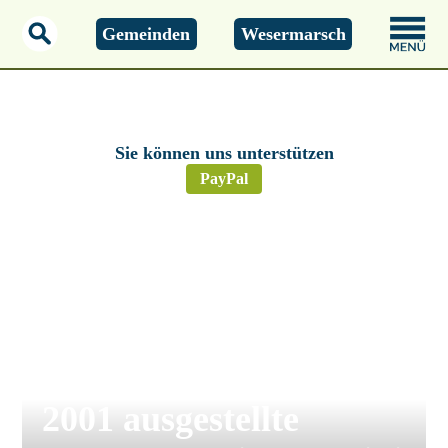
Gemeinden
Wesermarsch
Freitag, 07.08.2026
16:41 Uhr
Sie können uns unterstützen
PayPal
Landkreis Wesermarsch
Wesermarsch: Bis
Januar 2026 sind bis
2001 ausgestellte