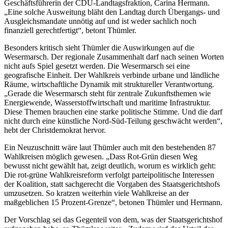
Geschäftsführerin der CDU-Landtagsfraktion, Carina Hermann.
„Eine solche Ausweitung bläht den Landtag durch Übergangs- und
Ausgleichsmandate unnötig auf und ist weder sachlich noch
finanziell gerechtfertigt“, betont Thümler.
Besonders kritisch sieht Thümler die Auswirkungen auf die
Wesermarsch. Der regionale Zusammenhalt darf nach seinen Worten
nicht aufs Spiel gesetzt werden. Die Wesermarsch sei eine
geografische Einheit. Der Wahlkreis verbinde urbane und ländliche
Räume, wirtschaftliche Dynamik mit struktureller Verantwortung.
„Gerade die Wesermarsch steht für zentrale Zukunftsthemen wie
Energiewende, Wasserstoffwirtschaft und maritime Infrastruktur.
Diese Themen brauchen eine starke politische Stimme. Und die darf
nicht durch eine künstliche Nord-Süd-Teilung geschwächt werden“,
hebt der Christdemokrat hervor.
Ein Neuzuschnitt wäre laut Thümler auch mit den bestehenden 87
Wahlkreisen möglich gewesen. „Dass Rot-Grün diesen Weg
bewusst nicht gewählt hat, zeigt deutlich, worum es wirklich geht:
Die rot-grüne Wahlkreisreform verfolgt parteipolitische Interessen
der Koalition, statt sachgerecht die Vorgaben des Staatsgerichtshofs
umzusetzen. So kratzen weiterhin viele Wahlkreise an der
maßgeblichen 15 Prozent-Grenze“, betonen Thümler und Hermann.
Der Vorschlag sei das Gegenteil von dem, was der Staatsgerichtshof