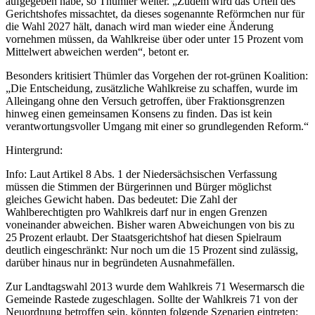
aufgegeben habe, so Thümler weiter. „Zudem wird das Urteil des
Gerichtshofes missachtet, da dieses sogenannte Reförmchen nur für
die Wahl 2027 hält, danach wird man wieder eine Änderung
vornehmen müssen, da Wahlkreise über oder unter 15 Prozent vom
Mittelwert abweichen werden“, betont er.
Besonders kritisiert Thümler das Vorgehen der rot-grünen Koalition:
„Die Entscheidung, zusätzliche Wahlkreise zu schaffen, wurde im
Alleingang ohne den Versuch getroffen, über Fraktionsgrenzen
hinweg einen gemeinsamen Konsens zu finden. Das ist kein
verantwortungsvoller Umgang mit einer so grundlegenden Reform.“
Hintergrund:
Info: Laut Artikel 8 Abs. 1 der Niedersächsischen Verfassung
müssen die Stimmen der Bürgerinnen und Bürger möglichst
gleiches Gewicht haben. Das bedeutet: Die Zahl der
Wahlberechtigten pro Wahlkreis darf nur in engen Grenzen
voneinander abweichen. Bisher waren Abweichungen von bis zu
25 Prozent erlaubt. Der Staatsgerichtshof hat diesen Spielraum
deutlich eingeschränkt: Nur noch um die 15 Prozent sind zulässig,
darüber hinaus nur in begründeten Ausnahmefällen.
Zur Landtagswahl 2013 wurde dem Wahlkreis 71 Wesermarsch die
Gemeinde Rastede zugeschlagen. Sollte der Wahlkreis 71 von der
Neuordnung betroffen sein, könnten folgende Szenarien eintreten: