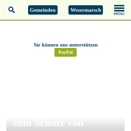
Gemeinden
Wesermarsch
Montag, 01.01.2000
00:00 Uhr
Sie können uns unterstützen
Feuerwehren
PayPal
Wesermarsch –
Deutsche
Jugendfeuerwehr
beschließt einstimmig
Grundsatzerklärung
zum Schutz von