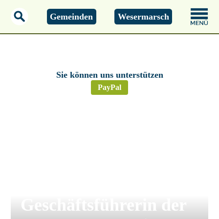
Gemeinden
Wesermarsch
Freitag, 07.08.2026
18:31 Uhr
Sie können uns unterstützen
PayPal
Gewerkschaften
Wesermarsch –
Dorothee Koch zur
ersten
Geschäftsführerin der