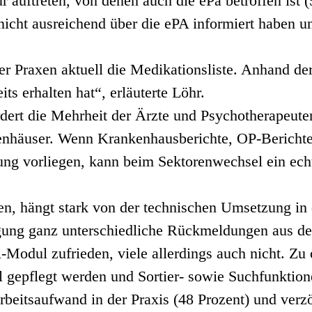
 auftreten, von denen auch die ePa betroffen ist (
nicht ausreichend über die ePA informiert haben 
er Praxen aktuell die Medikationsliste. Anhand de
ts erhalten hat“, erläuterte Löhr.
dert die Mehrheit der Ärzte und Psychotherapeute
enhäuser. Wenn Krankenhausberichte, OP-Berichte
ng vorliegen, kann beim Sektorenwechsel ein echt
len, hängt stark von der technischen Umsetzung i
ung ganz unterschiedliche Rückmeldungen aus den
Modul zufrieden, viele allerdings auch nicht. Zu
gepflegt werden und Sortier- sowie Suchfunktione
rbeitsaufwand in der Praxis (48 Prozent) und verz