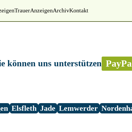
zeigen
Trauer
Anzeigen
Archiv
Kontakt
PayPa
ie können uns unterstützen
gen
Elsfleth
Jade
Lemwerder
Nordenh