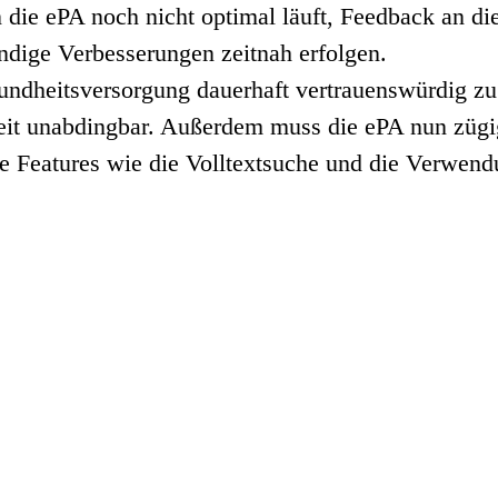
n die ePA noch nicht optimal läuft, Feedback an di
ndige Verbesserungen zeitnah erfolgen.
undheitsversorgung dauerhaft vertrauenswürdig zu
heit unabdingbar. Außerdem muss die ePA nun zügi
 Features wie die Volltextsuche und die Verwendun
Wesermarsch Media GbR
Hammelwarder Straße 22
26919 Brake
redaktion@wesermarsch-aktuell.de