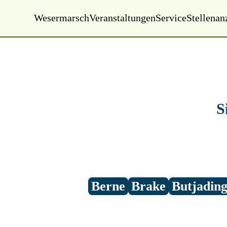
Wesermarsch
Veranstaltungen
Service
Stellenan
Montag, 01.01.2000
00:00 Uhr
S
Berne
Brake
Butjadin