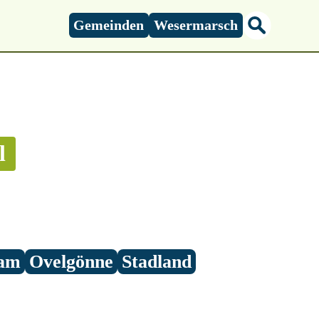
Gemeinden
Wesermarsch
l
am
Ovelgönne
Stadland