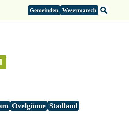
Gemeinden
Wesermarsch
l
am
Ovelgönne
Stadland