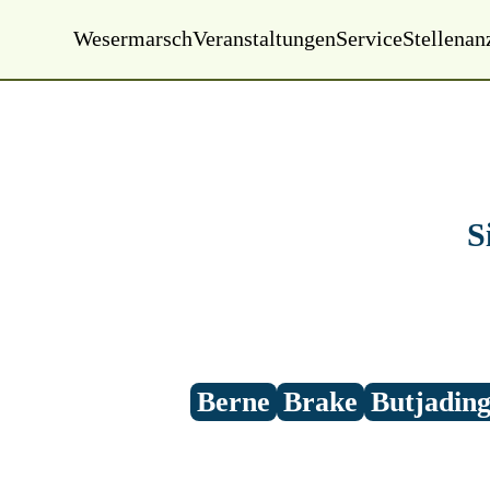
Wesermarsch
Veranstaltungen
Service
Stellenan
Samstag, 08.08.2026
02:08 Uhr
S
Berne
Brake
Butjadin