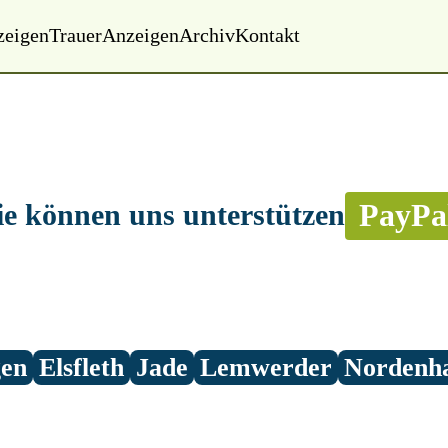
zeigen
Trauer
Anzeigen
Archiv
Kontakt
PayPa
ie können uns unterstützen
gen
Elsfleth
Jade
Lemwerder
Nordenh