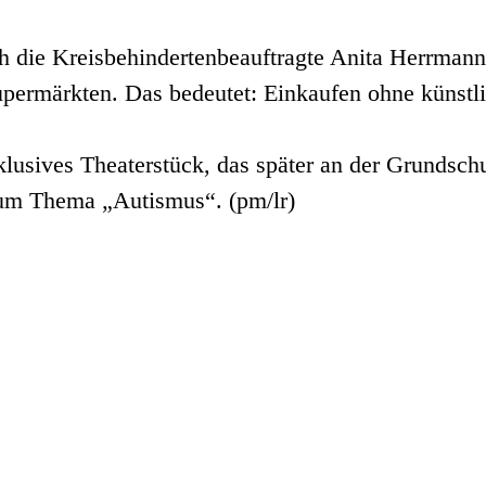
h die Kreisbehindertenbeauftragte Anita Herrmann 
upermärkten. Das bedeutet: Einkaufen ohne künstl
klusives Theaterstück, das später an der Grundsch
 zum Thema „Autismus“. (pm/lr)
Wesermarsch Media GbR
Hammelwarder Straße 22
26919 Brake
redaktion@wesermarsch-aktuell.de