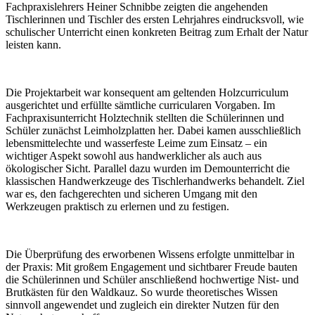
Fachpraxislehrers Heiner Schnibbe zeigten die angehenden
Tischlerinnen und Tischler des ersten Lehrjahres eindrucksvoll, wie
schulischer Unterricht einen konkreten Beitrag zum Erhalt der Natur
leisten kann.
Die Projektarbeit war konsequent am geltenden Holzcurriculum
ausgerichtet und erfüllte sämtliche curricularen Vorgaben. Im
Fachpraxisunterricht Holztechnik stellten die Schülerinnen und
Schüler zunächst Leimholzplatten her. Dabei kamen ausschließlich
lebensmittelechte und wasserfeste Leime zum Einsatz – ein
wichtiger Aspekt sowohl aus handwerklicher als auch aus
ökologischer Sicht. Parallel dazu wurden im Demounterricht die
klassischen Handwerkzeuge des Tischlerhandwerks behandelt. Ziel
war es, den fachgerechten und sicheren Umgang mit den
Werkzeugen praktisch zu erlernen und zu festigen.
Die Überprüfung des erworbenen Wissens erfolgte unmittelbar in
der Praxis: Mit großem Engagement und sichtbarer Freude bauten
die Schülerinnen und Schüler anschließend hochwertige Nist- und
Brutkästen für den Waldkauz. So wurde theoretisches Wissen
sinnvoll angewendet und zugleich ein direkter Nutzen für den