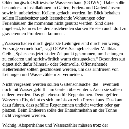
Oldenburgisch-Ostfriesische Wasserverband (OOWV). Dabei sollte
besonders an Installationen in Gärten, Ferien- und Gartenhäusern
sowie in unbeheizten Kellern gedacht werden. Im Blick behalten
sollten Hausbesitzer auch leerstehende Wohnungen oder
Ferienhäuser, die momentan nicht genutzt werden. Sind diese
ungeheizt, kann es bei den anstehenden starken Frösten auch dort zu
gravierenden Problemen kommen.
„Wasserschäden durch geplatzte Leitungen sind durch ein wenig
Vorsorge vermeidbar“, sagt OOWV-Sachgebietsleiter Matthias
Geib. „Spätestens jetzt ist der Zeitpunkt gekommen, um Leitungen
zu entleeren und sprichwörtlich warm einzupacken.“ Besonders gut
eignet sich dafür Mineral- oder Steinwolle. Offenstehende
Kellerfenster sollten geschlossen werden, um das Einfrieren von
Leitungen und Wasserzählern zu vermeiden.
Nicht vergessen werden sollten Gartenschläuche, die – eventuell
noch mit Wasser gefüllt – im Garten überwintern. Auch sie sollten
entleert werden. Das gilt ebenso für Regentonnen. Denn gefriert
Wasser zu Eis, dehnt es sich um bis zu zehn Prozent aus. Das kann
dazu führen, dass gefüllte Regentonnen undicht werden oder gar
platzen. Beim Entleeren sollte der Entnahmehahn an der Tonne
nicht vergessen werden.
Wichtig: Absperrhähne und Wasserzähler müssen trotz der