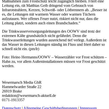
Maßnahmen zum Frostschutz leicht zugänglich bleiben. Friert eine
Leitung ein, rät Matthias Geib dringend vom Gebrauch von
Infrarotstrahlern, Kerzen, Schweiß- oder Lötbrennern ab. „Besser ist
es, die Leitungen mit warmem Wasser oder warmen Tüchern
aufzutauen. Wer offenes Feuer nutzt, riskiert nicht nur, dass die
Leitung platzt, sondern auch einen Brandschaden.“
Die Trinkwasserversorgungsleitungen des OOWV sind trotz der
extremen Kälte grundsätzlich nicht gefährdet. Denn die
Trinkwasserleitungen wurden ausreichend tief verlegt. Außerdem ist
das Wasser in diesen Leitungen ständig im Fluss und friert daher so
schnell nicht ein. (pm/lr)
Foto: Heino Hermanns/OOWV – Wasserzähler vor Frost schützen –
Hahn zu, vor allem Außeninstallationen müssen vor Frost geschützt
werden.
Wesermarsch Media GbR
Hammelwarder Straße 22
26919 Brake
redaktion@wesermarsch-aktuell.de
0171-1913357
Datenschutz
|
Allgemeine Geschäftsbedingungen
|
Impressum