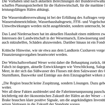
Die Vorhaben sind nach aktuellen Berechnungen der Bundesverwaltu
schaffen Planungssicherheit für die Hafenwirtschaft, für die maritime
leistungsfähigen Häfen abhängt.
Die Wasserstraßenverwaltung ist bei der Erfüllung des Auftrages verp
Wasserrahmenrichtlinie, Wasserhaushaltsgesetz, FFH- und Vogelschutz
Umweltwirkungen werden nicht ausgeblendet, sondern untersucht, bew
Das Land Niedersachsen hat im aktuellen Haushalt einen mittleren z
Interessen der Landwirtschaft in der Wesermarsch, Entwässerung und 
auch mitzuhelfen, Schäden abzuwenden. Darüber hinaus ist ein Fonds a
Kritische Hinweise, wie sie etwa aus dem Landkreis Cuxhaven vorgeb
Finanzierungsvorgaben beantwortet werden.
Der Wirtschaftsverband Weser weist daher die Behauptung zurück, ökol
Falsch ist dagegen, aktuelle Entwicklungen wie Verschlickung, Salz
Meer, in der sich das Süßwasser des Flusses mit dem Salzwasser des 
Sturmfluten, Bauwerke und Einträge aus dem Einzugsgebiet wirken
„Die Region braucht keine Zuspitzung, sondern Lösungen. Dazu gehör
weiter.
Wer all diese Fakten ausblendet und die Fahrrinnenanpassung pauscha
leichtfertig mit der ökonomischen Zukunft der Häfen an der Weser – 
Brake brauchen klare positive Signale, um die angekündigten Investit
setzen Vertrauen in die Zukunft der Standorte voraus.