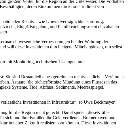
on großem Vorteil für die Region an der Unterweser. Die Vorhaben
n Beschäftigten, deren Einkommen direkt oder indirekt von
nd nationalen Rechts – wie Umweltverträglichkeitsprüfung,
zrecht, Eingriffsregelung und Planfeststellungsrecht einzuhalten.
iert.
esermarsch wesentliche Verbesserungen bei der Wahrung der
d will diese Investitionen durch eigene Mittel ergänzen, um selbst
dort mit Monitoring, technischen Lösungen und
: Sie sind Bestandteil eines geordneten rechtsstaatlichen Verfahrens.
ben. Ästuare (die trichterförmige Mündung eines Flusses in das
mplexe Systeme. Tide, Abfluss, Sedimente, Meeresspiegel,
rlässliche Investitionen in Infrastruktur“, so Uwe Beckmeyer
ung für die Region nicht gerecht. Damit spielen dieseKräfte
für sich und ihre Familien ihr Geld verdienen. Bremerhaven und
ktur in naher Zukunft realisieren zu können. Diese Investitionen