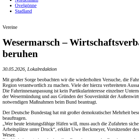
Ovelgönne
Stadland
Vereine
Wesermarsch – Wirtschaftsverb
beruhen
30.05.2026, Lokalredaktion
Mit großer Sorge beobachten wir die wiederholten Versuche, die Fah
Region verantwortlich zu machen. Viele der hierzu verbreiteten Aussag
Die Fahrrinnenanpassung ist kein Partikularinteresse einzelner Unt
der Wesermündung und aus Gründen der Souveränität der Außenwirtsc
notwendigen Maßnahmen beim Bund beantragt.
Der Deutsche Bundestag hat mit großer demokratischer Mehrheit besc
beauftragen.
„Wer heute leistungsfähige Häfen will, muss auch die Zufahrten sich
Arbeitsplätze unter Druck“, erklärt Uwe Beckmeyer, Vorsitzender de
Weser.