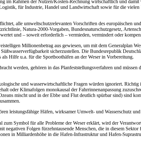
ng im Rahmen der Nutzen/Kosten-Rechnung wirtschaftlich und damit v
 Logistik, für Industrie, Handel und Landwirtschaft sowie für die viele
flichtet, alle umweltschutzrelevanten Vorschriften des europäischen u
richtlinie, Natura-2000-Vorgaben, Bundesnaturschutzgesetz, Artenschut
ertet und – soweit erforderlich – vermieden, vermindert oder kompens
weistelligen Millionenbetrag aus gewiesen, um mit dem Generalplan W
Süßwasserverfügbarkeit sicherzustellen. Die Bundesrepublik Deutschlan
ls Hilfe u.a. für die Sportboothäfen an der Weser in Vorbereitung.
racht werden, gehören in das Planfeststellungsverfahren und müssen 
ogische und wasserwirtschaftliche Fragen würden ignoriert. Richtig ist
gehalt oder Klimafolgen monokausal der Fahrrinnenanpassung zuzuschrei
Ozeans mischt und in der Ebbe und Flut deutlich spürbar sind) sind ko
 zusammen.
en leistungsfähige Häfen, wirksamer Umwelt- und Wasserschutz und ve
l zum Symbol für alle Probleme der Weser erklärt, wird der Verantwort
mit negativen Folgen fürzehntausende Menschen, die in diesem Sektor 
ionen in Milliardenhöhe in die Hafen-Infrastruktur und Hafen-Suprastru